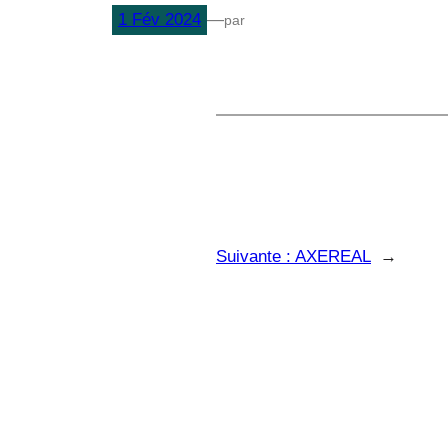
1 Fév 2024
—
par
Suivante :
AXEREAL
→