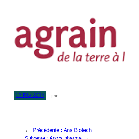
12 Fév 2024
—
par
←
Précédente :
Ans Biotech
Suivante :
Aptys pharma
→