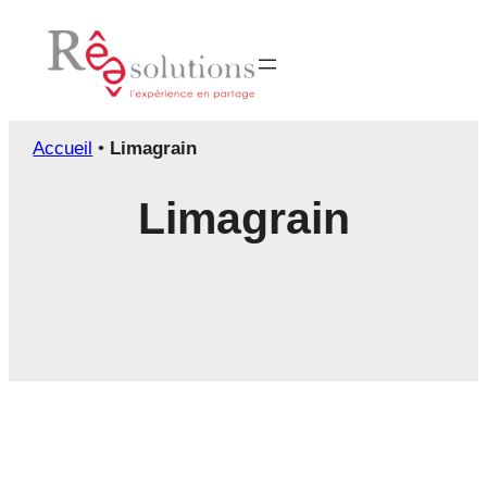
Aller
au
contenu
Accueil
•
Limagrain
Limagrain